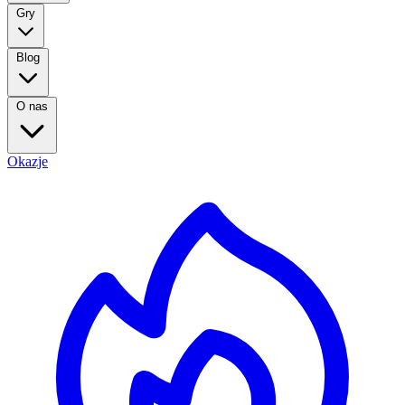
Gry
Blog
O nas
Okazje