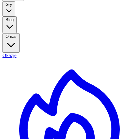
Gry
Blog
O nas
Okazje