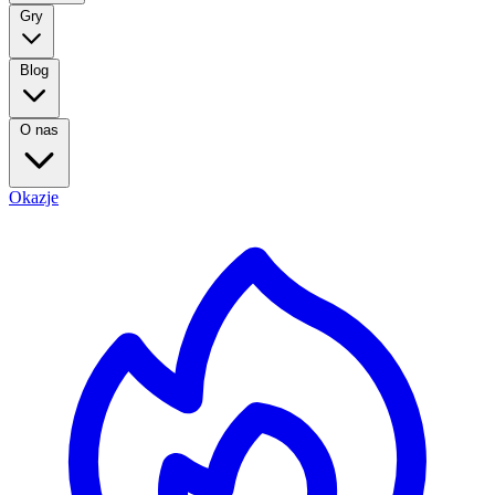
Gry
Blog
O nas
Okazje