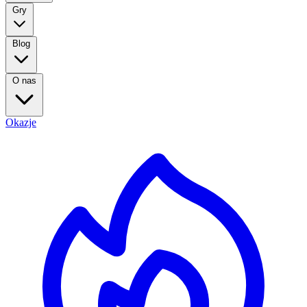
Gry
Blog
O nas
Okazje