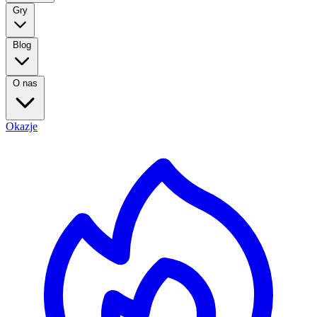
Gry
Blog
O nas
Okazje