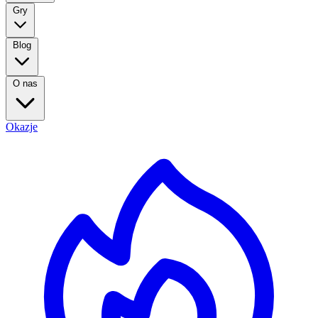
Gry
Blog
O nas
Okazje