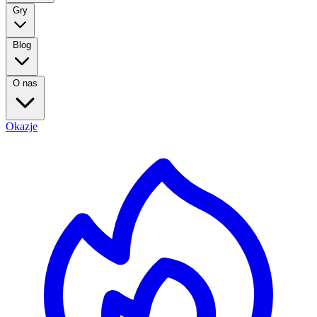
Gry
Blog
O nas
Okazje