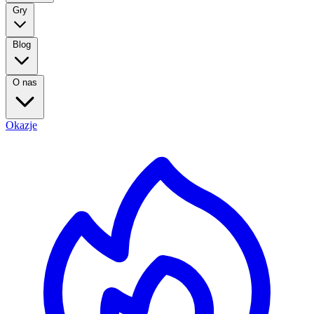
Gry
Blog
O nas
Okazje