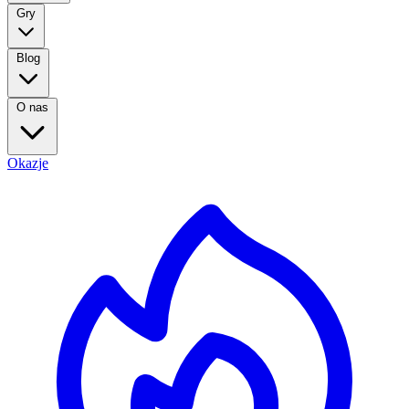
Gry
Blog
O nas
Okazje