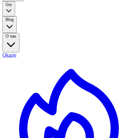
Gry
Blog
O nas
Okazje