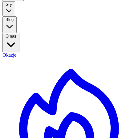
Gry
Blog
O nas
Okazje