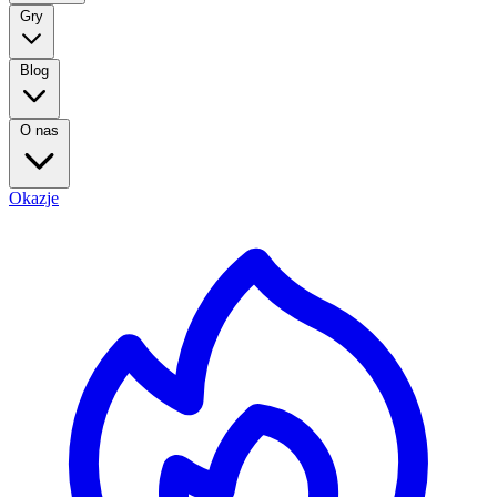
Gry
Blog
O nas
Okazje