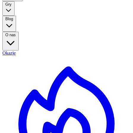
Gry
Blog
O nas
Okazje