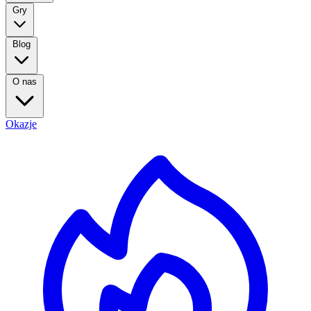
Gry
Blog
O nas
Okazje