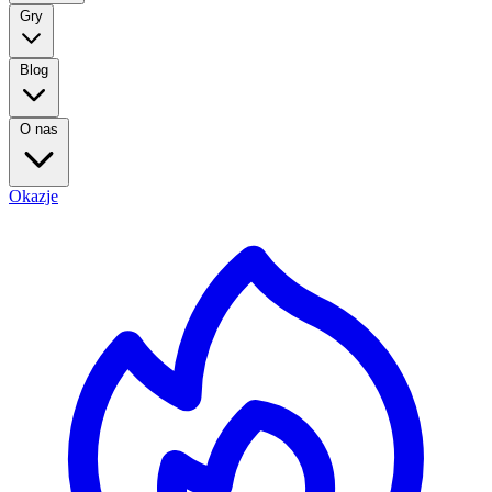
Gry
Blog
O nas
Okazje