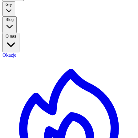
Gry
Blog
O nas
Okazje