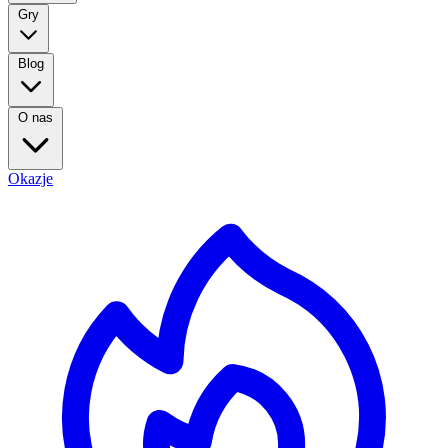
Gry
Blog
O nas
Okazje