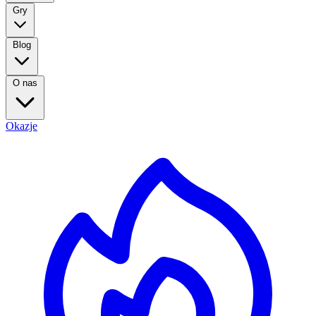
Gry
Blog
O nas
Okazje