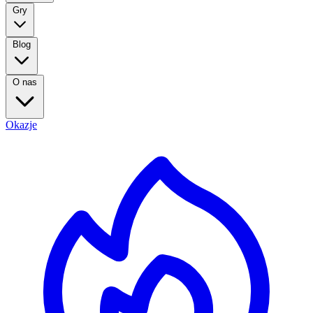
Gry
Blog
O nas
Okazje