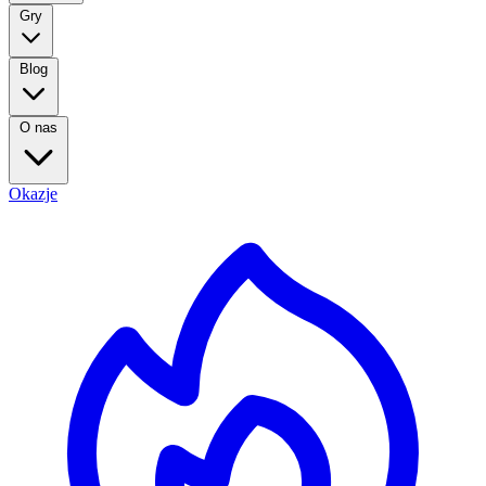
Gry
Blog
O nas
Okazje