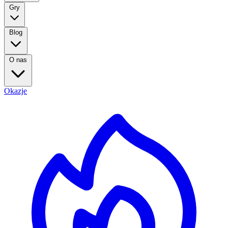
Gry
Blog
O nas
Okazje