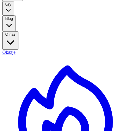
Gry
Blog
O nas
Okazje