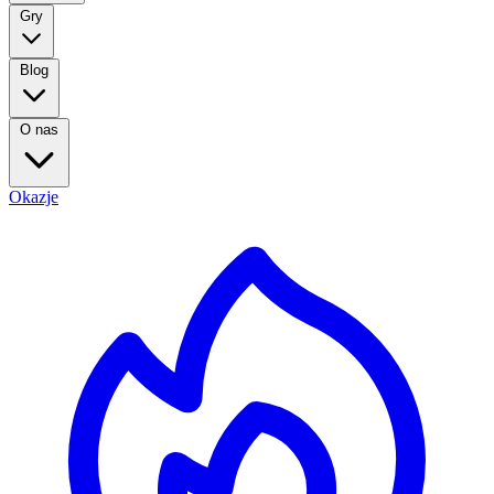
Gry
Blog
O nas
Okazje