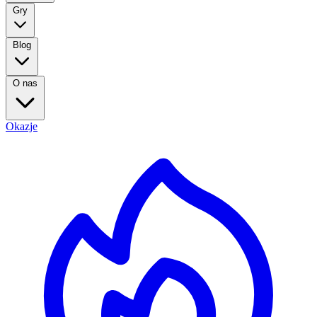
Gry
Blog
O nas
Okazje