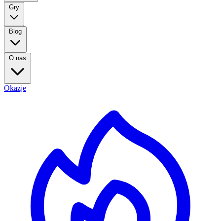
Gry
Blog
O nas
Okazje