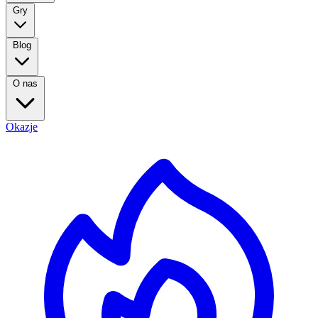
Gry
Blog
O nas
Okazje