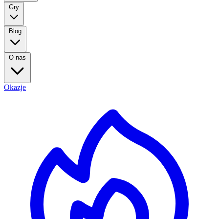
Gry
Blog
O nas
Okazje