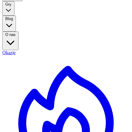
Gry
Blog
O nas
Okazje