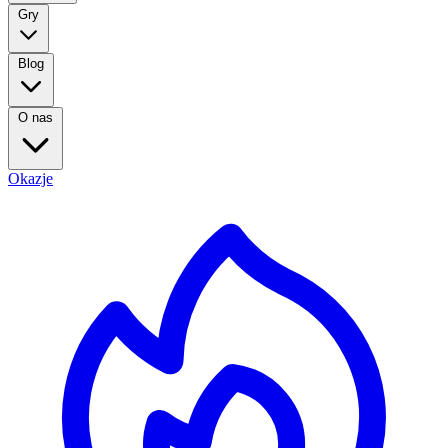
Gry
Blog
O nas
Okazje