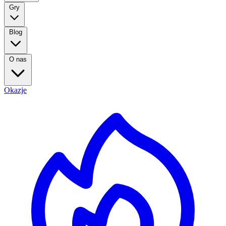
Gry
Blog
O nas
Okazje