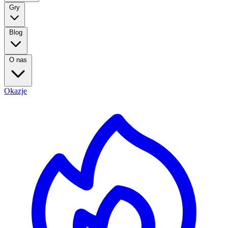
Gry
Blog
O nas
Okazje