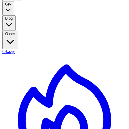
Gry
Blog
O nas
Okazje