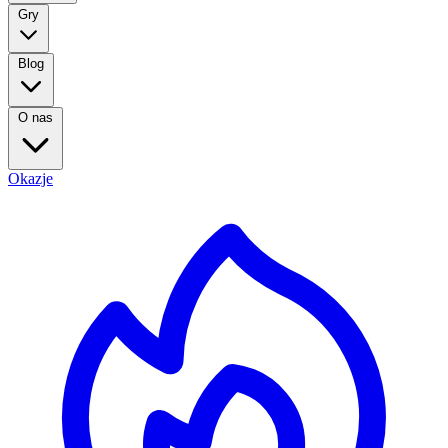
Gry
Blog
O nas
Okazje