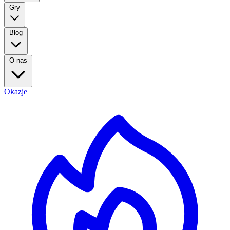
Gry
Blog
O nas
Okazje