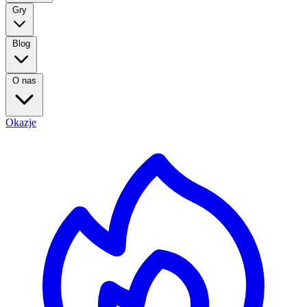
Gry
Blog
O nas
Okazje