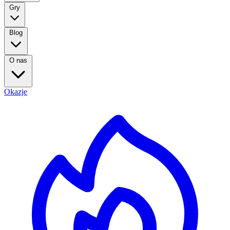
Gry
Blog
O nas
Okazje