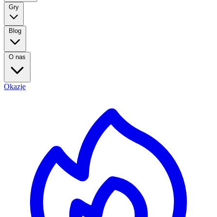
Gry
Blog
O nas
Okazje