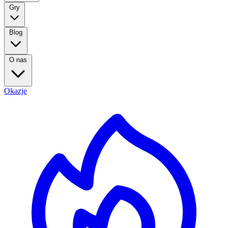
Gry
Blog
O nas
Okazje