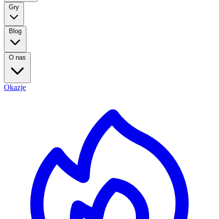
Gry
Blog
O nas
Okazje