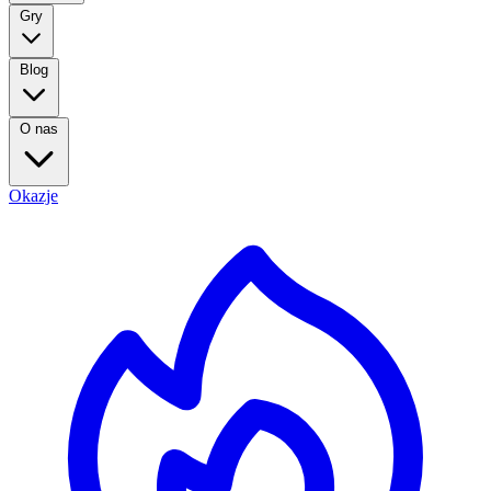
Gry
Blog
O nas
Okazje