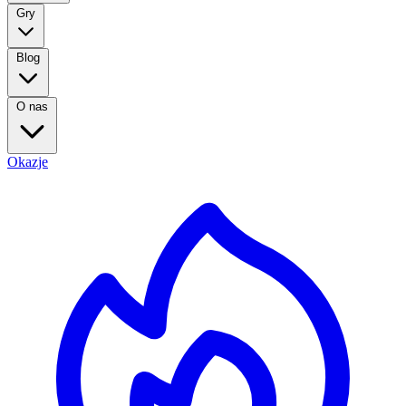
Gry
Blog
O nas
Okazje