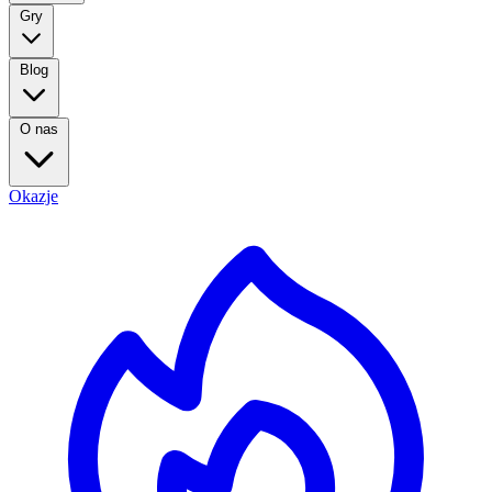
Gry
Blog
O nas
Okazje