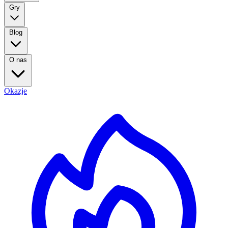
Gry
Blog
O nas
Okazje