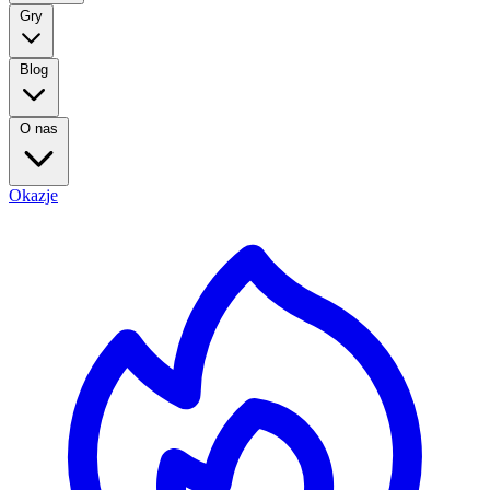
Gry
Blog
O nas
Okazje