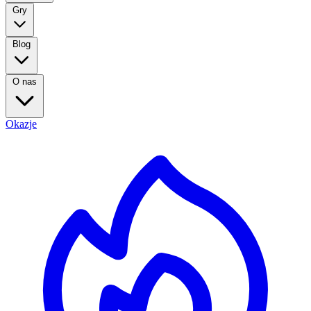
Gry
Blog
O nas
Okazje