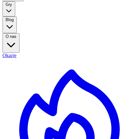
Gry
Blog
O nas
Okazje