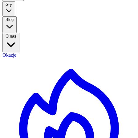
Gry
Blog
O nas
Okazje