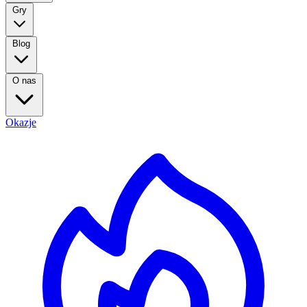
Gry
Blog
O nas
Okazje