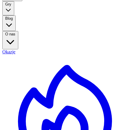
Gry
Blog
O nas
Okazje