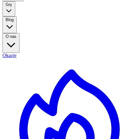
Gry
Blog
O nas
Okazje